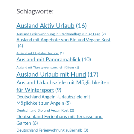
Schlagworte:
Ausland Aktiv Urlaub
(16)
Ausland Ferienwohnung in Stadtrandlage ruhige Lage
(2)
Ausland mit Angebote von Bio und Vegane Kost
(4)
Ausland mit Flughafen Transfer
(1)
Ausland mit Panoramablick
(10)
Ausland mit Tiere spielen streicheln füttern
(1)
Ausland Urlaub mit Hund
(17)
Ausland Urlaubsziele mit Möglichkeiten
für Wintersport
(9)
Deutschland Angeln -Urlaubsziele mit
Möglichkeit zum Angeln
(5)
Deutschland Bio und Vegan Kost
(2)
Deutschland Ferienhaus mit Terrasse und
Garten
(6)
Deutschland Ferienwohnung außerhalb
(3)