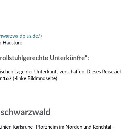
hwarzwaldplus.de/
)
b Haustüre
rollstuhlgerechte Unterkünfte“:
schen Lage der Unterkunft verschaffen. Dieses Reiseziel
er
167
(-linke Bildrandseite)
dschwarzwald
 Linien Karlsruhe–Pforzheim im Norden und Renchtal–