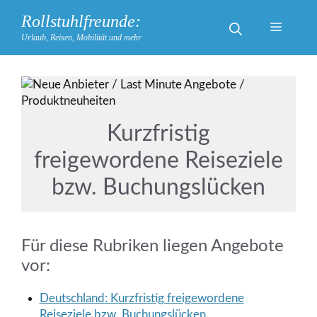
Zum
Rollstuhlfreunde:
Inhalt
Menü
Urlaub, Reisen, Mobilität und mehr
springen
Kurzfristig
freigewordene Reiseziele
bzw. Buchungslücken
Für diese Rubriken liegen Angebote
vor:
Deutschland: Kurzfristig freigewordene
Reiseziele bzw. Buchungslücken