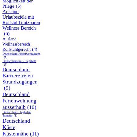
Möglichkeit den
Pflege
(5)
Ausland
Urlaubsziele mit
Rollstuhl nutzbaren
Wellness Bereich
(6)
Ausland
Wellnessbereich
Rollstuhlgerecht
(4)
Deutschland-Ferienwohnungen
(1)
Deutschland-mit-Pflegebett
(1)
Deutschland
Barrierefreien
Strandzugängen
(9)
Deutschland
Ferienwohnung
ausserhalb
(10)
Deutschland Flughafen
Transfer
(1)
Deutschland
Küste
Küstennähe
(11)