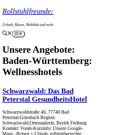
Zum
Rollstuhlfreunde:
Inhalt
springen
Urlaub, Reisen, Mobilität und mehr
Menü
Baden-Württemberg:
Wellnesshotels
Schwarzwald: Das Bad
Peterstal GesundheitsHotel
Schwarzwaldstraße 40, 77740 Bad
Peterstal-Griesbach Region:
Schwarzwald,Ortenaukreis, Bezirk Freiburg
Kontakt: Vorab-Kurzinfo: Unsere Google-
Maps „Reisen + Urlaub, rollstuhlgerechte