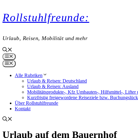
Zum
Rollstuhlfreunde:
Inhalt
springen
Urlaub, Reisen, Mobilität und mehr
Menü
Menü
Alle Rubriken
Urlaub & Reisen: Deutschland
Urlaub & Reisen: Ausland
Mobilitätsprodukte-, Kfz Umbauten-, Hilfsmittel-, Lift
Kurzfristig freigewordene Reiseziele bzw. Buchungslüc
Über Rollstuhlfreunde
Kontakt
Urlaub auf dem Bauernhof