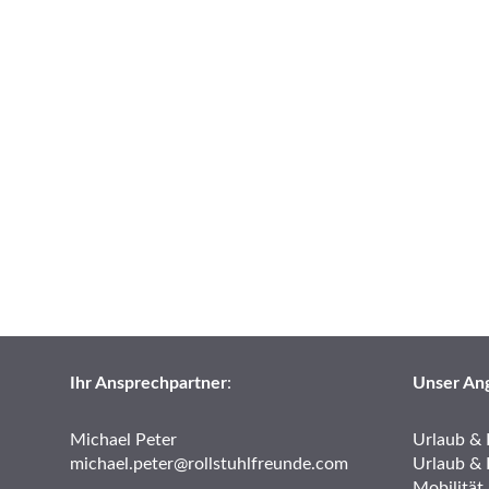
Ihr Ansprechpartner
:
Unser An
Michael Peter
Urlaub & 
michael.peter@rollstuhlfreunde.com
Urlaub & 
Mobilität 