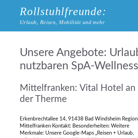
Zum
Rollstuhlfreunde:
Inhalt
springen
Urlaub, Reisen, Mobilität und mehr
Urlaub
nutzbaren SpA-Wellness
Mittelfranken: Vital Hotel an
der Therme
Erkenbrechtallee 14, 91438 Bad Windsheim Region
Mittelfranken Kontakt: Besonderheiten: Weitere
Merkmale: Unsere Google-Maps „Reisen + Urlaub,