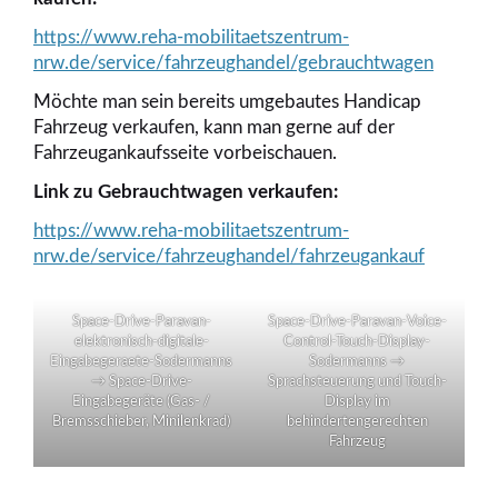
https://www.reha-mobilitaetszentrum-
nrw.de/service/fahrzeughandel/gebrauchtwagen
Möchte man sein bereits umgebautes Handicap
Fahrzeug verkaufen, kann man gerne auf der
Fahrzeugankaufsseite vorbeischauen.
Link zu Gebrauchtwagen verkaufen:
https://www.reha-mobilitaetszentrum-
nrw.de/service/fahrzeughandel/fahrzeugankauf
Space-Drive-Paravan-
Space-Drive-Paravan-Voice-
elektronisch-digitale-
Control-Touch-Display-
Eingabegeraete-Sodermanns
Sodermanns →
→ Space-Drive-
Sprachsteuerung und Touch-
Eingabegeräte (Gas- /
Display im
Bremsschieber, Minilenkrad)
behindertengerechten
Fahrzeug