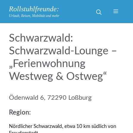
Zum
Rollstuhlfreunde:
Inhalt
Menü
Urlaub, Reisen, Mobilität und mehr
springen
Schwarzwald:
Schwarzwald-Lounge –
„Ferienwohnung
Westweg & Ostweg“
Ödenwald 6, 72290 Loßburg
Region:
Nördlicher Schwarzwald, etwa 10 km südlich von