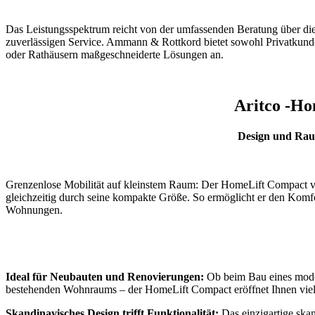
Das Leistungsspektrum reicht von der umfassenden Beratung über die
zuverlässigen Service. Ammann & Rottkord bietet sowohl Privatkunde
oder Rathäusern maßgeschneiderte Lösungen an.
Aritco -H
Design und Raum
Grenzenlose Mobilität auf kleinstem Raum: Der HomeLift Compact ver
gleichzeitig durch seine kompakte Größe. So ermöglicht er den Komfo
Wohnungen.
Ideal für Neubauten und Renovierungen:
Ob beim Bau eines moder
bestehenden Wohnraums – der HomeLift Compact eröffnet Ihnen vielf
Skandinavisches Design trifft Funktionalität:
Das einzigartige ska