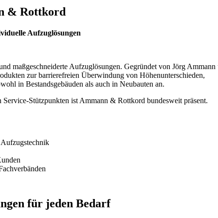
 & Rottkord
dividuelle Aufzuglösungen
ive und maßgeschneiderte Aufzuglösungen. Gegründet von Jörg Ammann
 Produkten zur barrierefreien Überwindung von Höhenunterschieden,
owohl in Bestandsgebäuden als auch in Neubauten an.
en Service-Stützpunkten ist Ammann & Rottkord bundesweit präsent.
 Aufzugstechnik
 Kunden
 Fachverbänden
ungen für jeden Bedarf