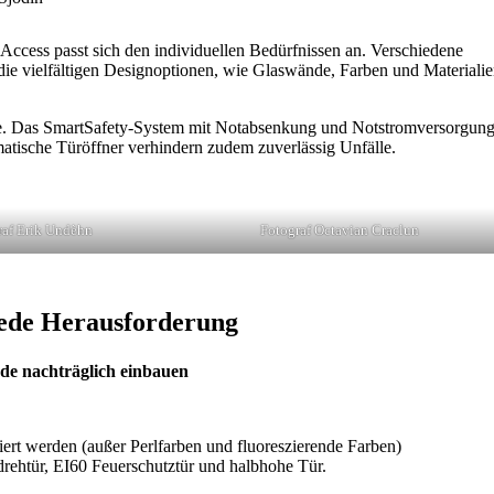
ccess passt sich den individuellen Bedürfnissen an. Verschiedene
ie vielfältigen Designoptionen, wie Glaswände, Farben und Materialie
elle. Das SmartSafety-System mit Notabsenkung und Notstromversorgun
matische Türöffner verhindern zudem zuverlässig Unfälle.
raf Erik Undèhn
Fotograf Octavian Craclun
jede Herausforderung
de nachträglich einbauen
ert werden (außer Perlfarben und fluoreszierende Farben)
rehtür, EI60 Feuerschutztür und halbhohe Tür.