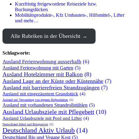
Kurzfristig freigewordene Reiseziele bzw.
Buchungslücken
Mobilitätsprodukte-, Kfz Umbauten-, Hilfsmittel-, Lifter
und mehr…
Alle Rubriken in der Übersicht
Schlagworte:
Ausland Ferienwohnung ausserhalb
(6)
Ausland Ferienwohnung mit Garten
(5)
Ausland Hotelzimmer mit Balkon
(8)
Ausland Lage an der Küste oder Küstennähe
(7)
Ausland mit barrierefreien Strandzugängen
(7)
Ausland mit eingezäuntem Grundstück
(4)
Ausland mit Verwendung von eigenen Hofprodukten
(1)
Ausland mit vorhandenen Strandrollstühlen
(5)
Ausland Urlaubsziele mit Pflegebett
(10)
Ausland Urlaubsziele mit Pool und Lifter
(4)
Deutschland Abhol und Bringservice
(1)
Deutschland Aktiv Urlaub
(14)
Deutschland Bio und Vegane Kost
(5)