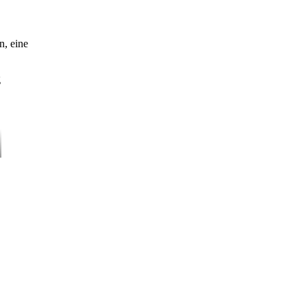
n, eine
g