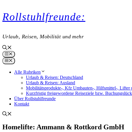
Zum
Rollstuhlfreunde:
Inhalt
springen
Urlaub, Reisen, Mobilität und mehr
Menü
Menü
Alle Rubriken
Urlaub & Reisen: Deutschland
Urlaub & Reisen: Ausland
Mobilitätsprodukte-, Kfz Umbauten-, Hilfsmittel-, Lift
Kurzfristig freigewordene Reiseziele bzw. Buchungslüc
Über Rollstuhlfreunde
Kontakt
Homelifte: Ammann & Rottkord GmbH