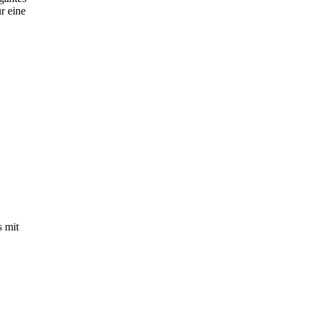
r eine
s mit