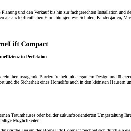
 Planung und den Verkauf bis hin zur fachgerechten Installation und d
n als auch öffentlichen Einrichtungen wie Schulen, Kindergärten, Mu
omeLift Compact
effizienz in Perfektion
eint herausragende Barrierefreiheit mit elegantem Design und überze
rt und die Sicherheit eines Homelifts auch in den kleinsten Häusern u
nen Traumhauses oder bei der zukunftsorientierten Umgestaltung Ihr
ältige Möglichkeiten.
ndinavische Design des HomeLifts Compact zeichnet sich durch ein ele