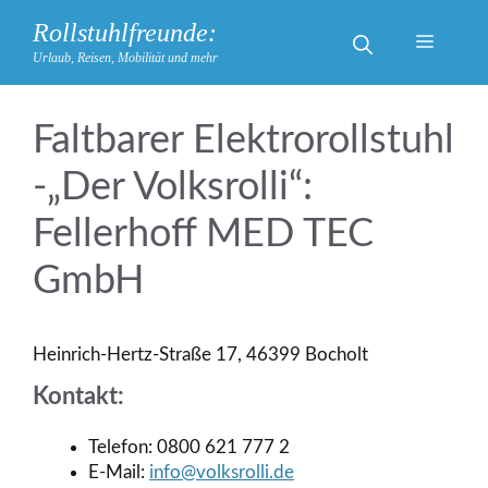
Zum
Rollstuhlfreunde:
Inhalt
Menü
Urlaub, Reisen, Mobilität und mehr
springen
Faltbarer Elektrorollstuhl
-„Der Volksrolli“:
Fellerhoff MED TEC
GmbH
Heinrich-Hertz-Straße 17, 46399 Bocholt
Kontakt:
Telefon: 0800 621 777 2
E-Mail:
info@volksrolli.de