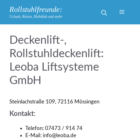
Zum
Rollstuhlfreunde:
Inhalt
Menü
Urlaub, Reisen, Mobilität und mehr
springen
Deckenlift-,
Rollstuhldeckenlift:
Leoba Liftsysteme
GmbH
Steinlachstraße 109, 72116 Mössingen
Kontakt:
Telefon: 07473 / 914 74
E-Mail: info@leoba.de