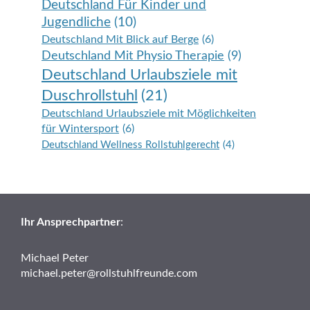
Deutschland Für Kinder und
Jugendliche
(10)
Deutschland Mit Blick auf Berge
(6)
Deutschland Mit Physio Therapie
(9)
Deutschland Urlaubsziele mit
Duschrollstuhl
(21)
Deutschland Urlaubsziele mit Möglichkeiten
für Wintersport
(6)
Deutschland Wellness Rollstuhlgerecht
(4)
Ihr Ansprechpartner
:
Michael Peter
michael.peter@rollstuhlfreunde.com