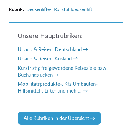
Kategorien
Deckenlifte-, Rollstuhldeckenlift
Unsere Hauptrubriken:
Urlaub & Reisen: Deutschland
Urlaub & Reisen: Ausland
Kurzfristig freigewordene Reiseziele bzw.
Buchungslücken
Mobilitätsprodukte-, Kfz Umbauten-,
Hilfsmittel-, Lifter und mehr…
Alle Rubriken in der Übersicht