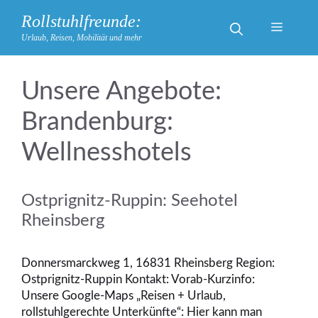
Zum
Rollstuhlfreunde:
Inhalt
Menü
Urlaub, Reisen, Mobilität und mehr
springen
Brandenburg:
Wellnesshotels
Ostprignitz-Ruppin: Seehotel
Rheinsberg
Donnersmarckweg 1, 16831 Rheinsberg Region:
Ostprignitz-Ruppin Kontakt: Vorab-Kurzinfo:
Unsere Google-Maps „Reisen + Urlaub,
rollstuhlgerechte Unterkünfte“: Hier kann man