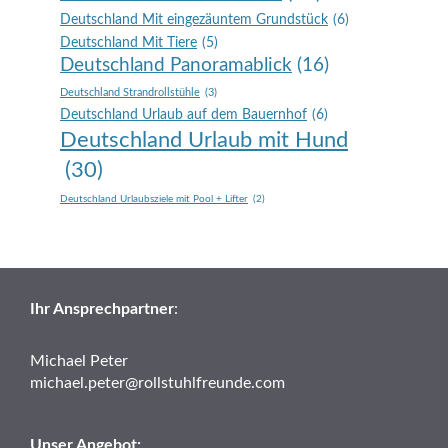
Deutschland Mit eingezäuntem Grundstück
(6)
Deutschland Mit Tiere
(5)
Deutschland Panoramablick
(16)
Deutschland Strandrollstühle
(3)
Deutschland Urlaub auf dem Bauernhof
(6)
Deutschland Urlaub mit Hund
(30)
Deutschland Urlaubsziele mit Pool + Lifter
(2)
Ihr Ansprechpartner
:
Michael Peter
michael.peter@rollstuhlfreunde.com
Unser Angebot: