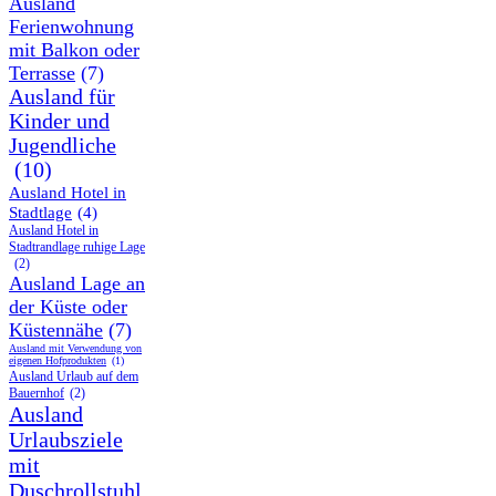
Ausland
Ferienwohnung
mit Balkon oder
Terrasse
(7)
Ausland für
Kinder und
Jugendliche
(10)
Ausland Hotel in
Stadtlage
(4)
Ausland Hotel in
Stadtrandlage ruhige Lage
(2)
Ausland Lage an
der Küste oder
Küstennähe
(7)
Ausland mit Verwendung von
eigenen Hofprodukten
(1)
Ausland Urlaub auf dem
Bauernhof
(2)
Ausland
Urlaubsziele
mit
Duschrollstuhl