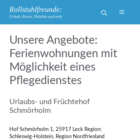
Zum
Rollstuhlfreunde:
Inhalt
Menü
Urlaub, Reisen, Mobilität und mehr
springen
Ferienwohnungen mit
Möglichkeit eines
Pflegedienstes
Urlaubs- und Früchtehof
Schmörholm
Hof Schmörholm 1, 25917 Leck Region:
Schleswig-Holstein, Region Nordfriesland