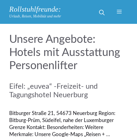
Zum
Rollstuhlfreunde:
Inhalt
Menü
Urlaub, Reisen, Mobilität und mehr
springen
Hotels mit Ausstattung
Personenlifter
Eifel: „euvea“ -Freizeit- und
Tagungshotel Neuerburg
Bitburger Straße 21, 54673 Neuerburg Region:
Bitburg-Prüm, Südeifel, nahe der Luxemburger
Grenze Kontakt: Besonderheiten: Weitere
Merkmale: Unsere Google-Maps „Reisen + …