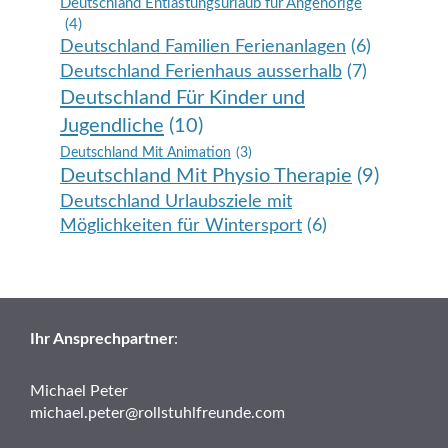
Deutschland Entlastungsurlaub für Angehörige
(4)
Deutschland Familien Ferienanlagen
(6)
Deutschland Ferienhaus ausserhalb
(7)
Deutschland Für Kinder und
Jugendliche
(10)
Deutschland Mit Animation
(3)
Deutschland Mit Physio Therapie
(9)
Deutschland Urlaubsziele mit
Möglichkeiten für Wintersport
(6)
Ihr Ansprechpartner
:
Michael Peter
michael.peter@rollstuhlfreunde.com