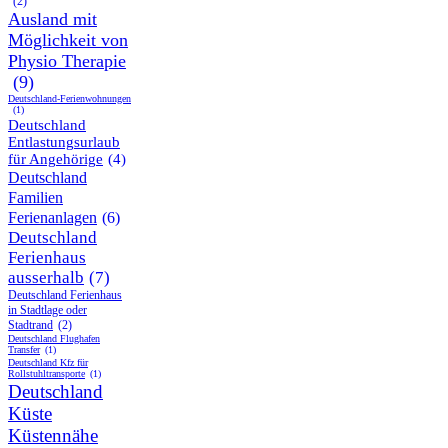
(2)
Ausland mit
Möglichkeit von
Physio Therapie
(9)
Deutschland-Ferienwohnungen
(1)
Deutschland
Entlastungsurlaub
für Angehörige
(4)
Deutschland
Familien
Ferienanlagen
(6)
Deutschland
Ferienhaus
ausserhalb
(7)
Deutschland Ferienhaus
in Stadtlage oder
Stadtrand
(2)
Deutschland Flughafen
Transfer
(1)
Deutschland Kfz für
Rollstuhltransporte
(1)
Deutschland
Küste
Küstennähe