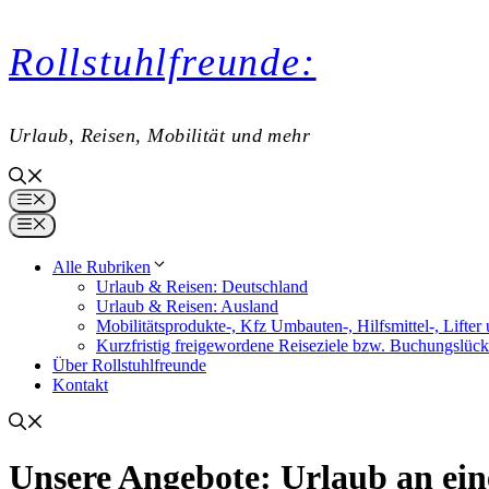
Zum
Rollstuhlfreunde:
Inhalt
springen
Urlaub, Reisen, Mobilität und mehr
Menü
Menü
Alle Rubriken
Urlaub & Reisen: Deutschland
Urlaub & Reisen: Ausland
Mobilitätsprodukte-, Kfz Umbauten-, Hilfsmittel-, Lift
Kurzfristig freigewordene Reiseziele bzw. Buchungslüc
Über Rollstuhlfreunde
Kontakt
Urlaub an ein