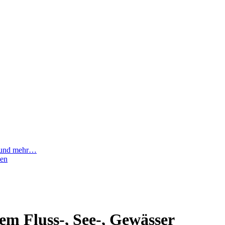
er und mehr…
ken
em Fluss-, See-, Gewässer