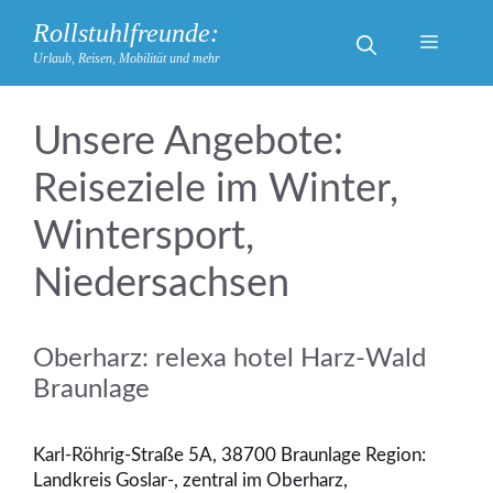
Zum
Rollstuhlfreunde:
Inhalt
Menü
Urlaub, Reisen, Mobilität und mehr
springen
Reiseziele im Winter,
Wintersport,
Niedersachsen
Oberharz: relexa hotel Harz-Wald
Braunlage
Karl-Röhrig-Straße 5A, 38700 Braunlage Region:
Landkreis Goslar-, zentral im Oberharz,