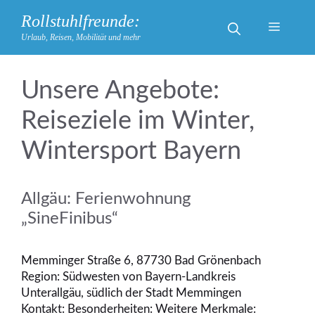
Zum
Rollstuhlfreunde:
Inhalt
Menü
Urlaub, Reisen, Mobilität und mehr
springen
Reiseziele im Winter,
Wintersport Bayern
Allgäu: Ferienwohnung
„SineFinibus“
Memminger Straße 6, 87730 Bad Grönenbach
Region: Südwesten von Bayern-Landkreis
Unterallgäu, südlich der Stadt Memmingen
Kontakt: Besonderheiten: Weitere Merkmale: