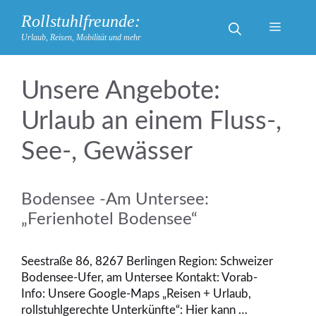
Zum
Rollstuhlfreunde:
Inhalt
Menü
Urlaub, Reisen, Mobilität und mehr
springen
Urlaub an einem Fluss-,
See-, Gewässer
Bodensee -Am Untersee:
„Ferienhotel Bodensee“
Seestraße 86, 8267 Berlingen Region: Schweizer
Bodensee-Ufer, am Untersee Kontakt: Vorab-
Info: Unsere Google-Maps „Reisen + Urlaub,
rollstuhlgerechte Unterkünfte“: Hier kann …