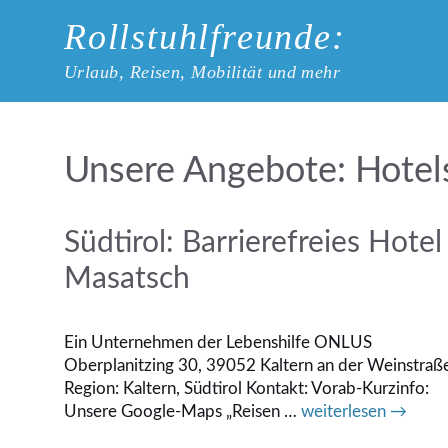
Zum
Rollstuhlfreunde:
Inhalt
springen
Urlaub, Reisen, Mobilität und mehr
Hotel
Südtirol: Barrierefreies Hotel
Masatsch
Ein Unternehmen der Lebenshilfe ONLUS
Oberplanitzing 30, 39052 Kaltern an der Weinstraß
Region: Kaltern, Südtirol Kontakt: Vorab-Kurzinfo:
Unsere Google-Maps „Reisen …
weiterlesen →