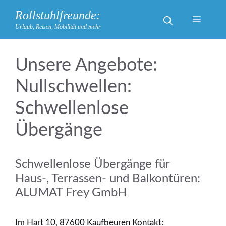
Zum
Rollstuhlfreunde:
Inhalt
Menü
Urlaub, Reisen, Mobilität und mehr
springen
Nullschwellen:
Schwellenlose
Übergänge
Schwellenlose Übergänge für
Haus-, Terrassen- und Balkontüren:
ALUMAT Frey GmbH
Im Hart 10, 87600 Kaufbeuren Kontakt: