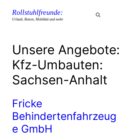
Zum
Inhalt
Rollstuhlfreunde:
Menü
springen
Urlaub, Reisen, Mobilität und mehr
Kfz-Umbauten:
Sachsen-Anhalt
Fricke
Behindertenfahrzeug
e GmbH